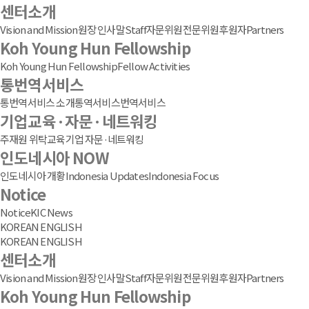
센터소개
Vision and Mission
원장 인사말
Staff
자문위원
전문위원
후원자
Partners
Koh Young Hun Fellowship
Koh Young Hun Fellowship
Fellow Activities
통번역서비스
통번역서비스 소개
통역서비스
번역서비스
기업교육·자문·네트워킹
주재원 위탁교육
기업 자문·네트워킹
인도네시아 NOW
인도네시아 개황
Indonesia Updates
Indonesia Focus
Notice
Notice
KIC News
KOREAN
ENGLISH
KOREAN
ENGLISH
센터소개
Vision and Mission
원장 인사말
Staff
자문위원
전문위원
후원자
Partners
Koh Young Hun Fellowship